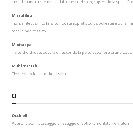
Tipo di manicca che nasce dalla linea del collo, coprendo la spalla fin
Microfibra
Fibra sintetica mlto fina, composta soprattutto da poliestere poliamm
tessile non tessuto.
Minitappa
Parte che chiude, decora o nasconde la parte superiore di una tasca 
Multi stretch
Elemento o tessuto che si stira
O
Occhielli
Aperture per il passaggio e fissaggio di bottoni, montatori o tiratori.