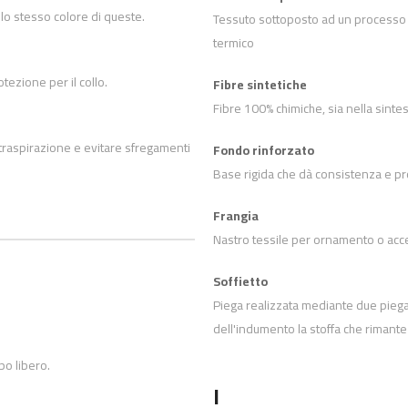
a lo stesso colore di queste.
Tessuto sottoposto ad un processo ch
termico
ezione per il collo.
Fibre sintetiche
Fibre 100% chimiche, sia nella sintes
 traspirazione e evitare sfregamenti
Fondo rinforzato
Base rigida che dà consistenza e pro
Frangia
Nastro tessile per ornamento o acc
Soffietto
Piega realizzata mediante due piegat
dell'indumento la stoffa che rimante 
po libero.
I