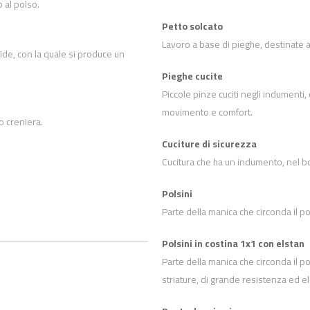
o al polso.
Petto solcato
Lavoro a base di pieghe, destinate al
ide, con la quale si produce un
Pieghe cucite
Piccole pinze cuciti negli indumenti
movimento e comfort.
o creniera.
Cuciture di sicurezza
Cucitura che ha un indumento, nel bo
Polsini
Parte della manica che circonda il po
Polsini in costina 1x1 con elstan
Parte della manica che circonda il p
striature, di grande resistenza ed ela