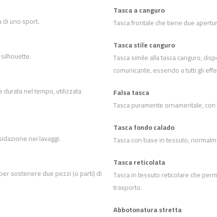
Tasca a canguro
 di uno sport.
Tasca frontale che tiene due apertur
Tasca stile canguro
 silhouette.
Tasca simile alla tasca canguro, dis
comunicante, essendo a tutti gli eff
e durata nel tempo, utilizzata
Falsa tasca
Tasca puramente ornamentale, con f
Tasca fondo calado
sidazione nei lavaggi.
Tasca con base in tessuto, normalme
Tasca reticolata
 per sostenere due pezzi (o parti) di
Tasca in tessuto reticolare che permet
trasporto.
Abbotonatura stretta