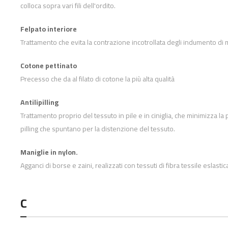
colloca sopra vari fili dell'ordito.
Felpato interiore
Trattamento che evita la contrazione incotrollata degli indumento di m
Cotone pettinato
Precesso che da al filato di cotone la più alta qualità
Antilipilling
Trattamento proprio del tessuto in pile e in ciniglia, che minimizza la 
pilling che spuntano per la distenzione del tessuto.
Maniglie in nylon.
Agganci di borse e zaini, realizzati con tessuti di fibra tessile eslastic
C