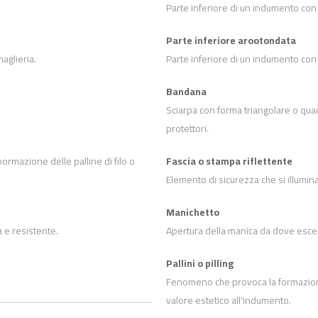
Parte inferiore di un indumento con q
Parte inferiore arootondata
aglieria.
Parte inferiore di un indumento con
Bandana
Sciarpa con forma triangolare o quadr
protettori.
pormazione delle palline di filo o
Fascia o stampa riflettente
Elemento di sicurezza che si illumina
Manichetto
a e resistente.
Apertura della manica da dove esce l
Pallini o pilling
Fenomeno che provoca la formazione di
valore estetico all'indumento.