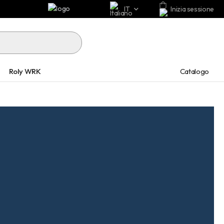
IT
Inizia sessione
Catalogo
Roly WRK