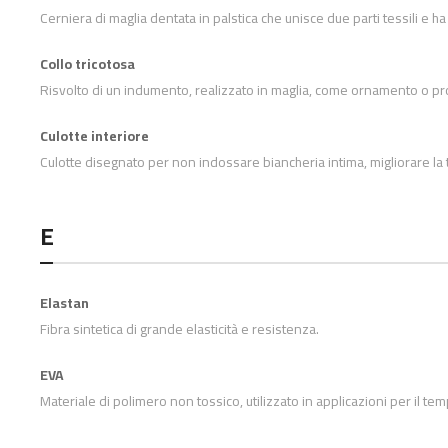
Cerniera di maglia dentata in palstica che unisce due parti tessili e h
Collo tricotosa
Risvolto di un indumento, realizzato in maglia, come ornamento o prot
Culotte interiore
Culotte disegnato per non indossare biancheria intima, migliorare la
E
Elastan
Fibra sintetica di grande elasticità e resistenza.
EVA
Materiale di polimero non tossico, utilizzato in applicazioni per il tem