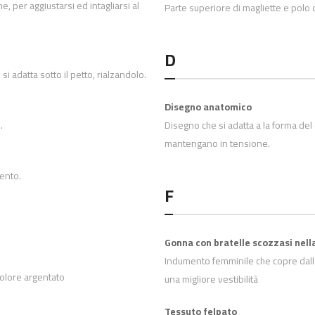
per aggiustarsi ed intagliarsi al
Parte superiore di magliette e polo d
D
si adatta sotto il petto, rialzandolo.
Disegno anatomico
.
Disegno che si adatta a la forma del
mantengano in tensione.
mento.
F
Gonna con bratelle scozzasi nell
Indumento femminile che copre dalla 
 colore argentato
una migliore vestibilità
Tessuto felpato