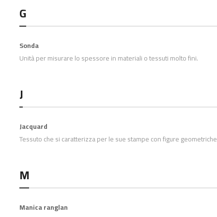
G
Sonda
Unità per misurare lo spessore in materiali o tessuti molto fini.
J
Jacquard
Tessuto che si caratterizza per le sue stampe con figure geometriche
M
Manica ranglan