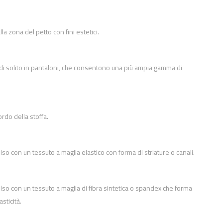
la zona del petto con fini estetici.
, di solito in pantaloni, che consentono una più ampia gamma di
rdo della stoffa.
lso con un tessuto a maglia elastico con forma di striature o canali.
olso con un tessuto a maglia di fibra sintetica o spandex che forma
sticità.