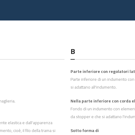
B
Parte inferiore con regolatori lat
Parte inferiore di un indumento con e
si adattano all'indumento.
aglieria.
Nella parte inferiore con corda e
Fondo di un indumento con elementi in
da stopper e che si adattano l'indu
nte elastica e dall'apparenza
ento, cioè, il filo della trama si
Sotto forma di