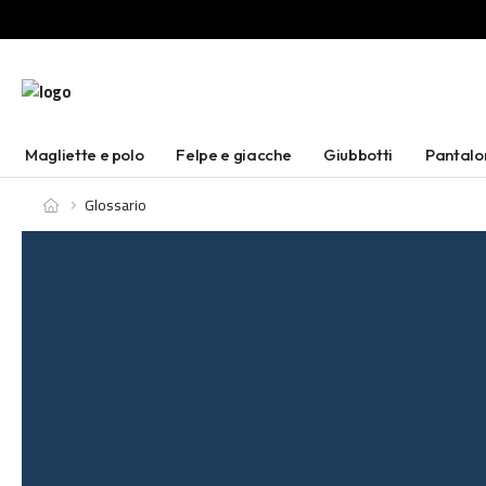
Magliette e polo
Felpe e giacche
Giubbotti
Pantalo
Glossario