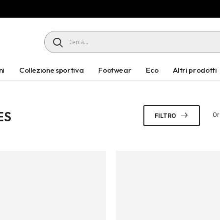
HEADER SEARCH BUTTON
ni
Collezione sportiva
Footwear
Eco
Altri prodotti
ES
Or
FILTRO