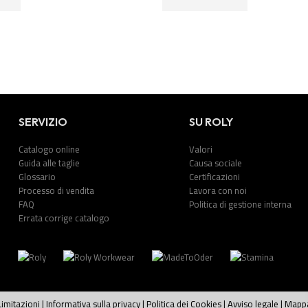
SERVIZIO
SU ROLY
Catalogo online
Valori
Guida alle taglie
Causa sociale
Glossario
Certificazioni
Processo di vendita
Lavora con noi
FAQ
Politica di gestione interna
Errata corrige catalogo
Limitazioni
|
Informativa sulla privacy
|
Politica dei Cookies
|
Avviso legale
|
Mapp