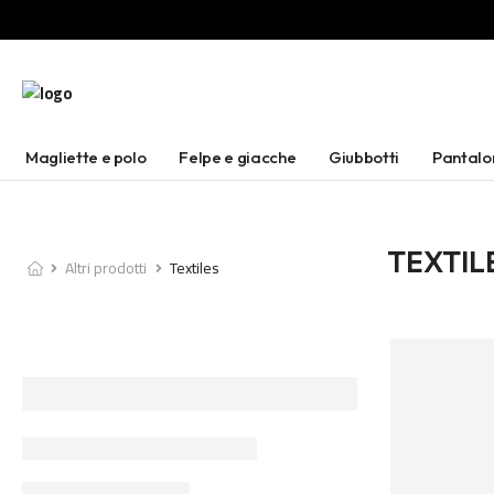
Magliette e polo
Felpe e giacche
Giubbotti
Pantalo
TEXTIL
Altri prodotti
Textiles